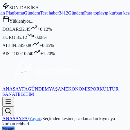
SON DAKİKA
em
Test haber3412
Gündem
Para toplayıp kurban kesmediği iddia edile
Yükleniyor...
DOLAR:
32.45
+0.12%
EURO:
35.12
-0.08%
ALTIN:
2450.80
+0.45%
BIST 100:
10240
+1.20%
ANASAYFA
GÜNDEM
YAŞAM
EKONOMI
SPOR
KÜLTÜR
SANAT
EĞITIM
ANASAYFA
/
Yaşam
/
Seçimden kesime, saklamadan kıymaya
kurban rehberi
Yaşam