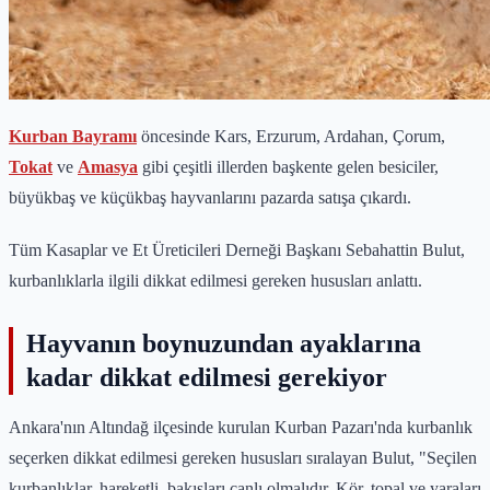
Kurban Bayramı
öncesinde Kars, Erzurum, Ardahan, Çorum,
Tokat
ve
Amasya
gibi çeşitli illerden başkente gelen besiciler,
büyükbaş ve küçükbaş hayvanlarını pazarda satışa çıkardı.
Tüm Kasaplar ve Et Üreticileri Derneği Başkanı Sebahattin Bulut,
kurbanlıklarla ilgili dikkat edilmesi gereken hususları anlattı.
Hayvanın boynuzundan ayaklarına
kadar dikkat edilmesi gerekiyor
Ankara'nın Altındağ ilçesinde kurulan Kurban Pazarı'nda kurbanlık
seçerken dikkat edilmesi gereken hususları sıralayan Bulut, "Seçilen
kurbanlıklar, hareketli, bakışları canlı olmalıdır. Kör, topal ve yaraları