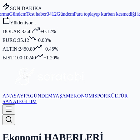
SON DAKİKA
Gündem
Para toplayıp kurban kesmediği iddia edilen BOLSEV bu yıl b
Yükleniyor...
DOLAR:
32.45
+0.12%
EURO:
35.12
-0.08%
ALTIN:
2450.80
+0.45%
BIST 100:
10240
+1.20%
ANASAYFA
GÜNDEM
YAŞAM
EKONOMI
SPOR
KÜLTÜR
SANAT
EĞITIM
Ekonomi
HABERLERİ