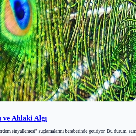
 ve Ahlaki Algı
dem sinyallemesi" suçlamalarını beraberinde getiriyor. Bu durum, samim