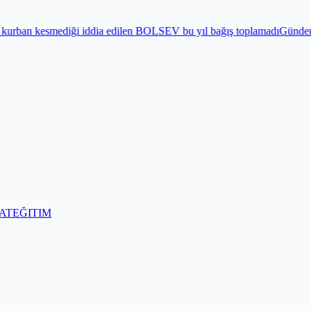
BOLSEV bu yıl bağış toplamadı
Gündem
Bayram öncesi 15 Temmuz Demok
AT
EĞITIM