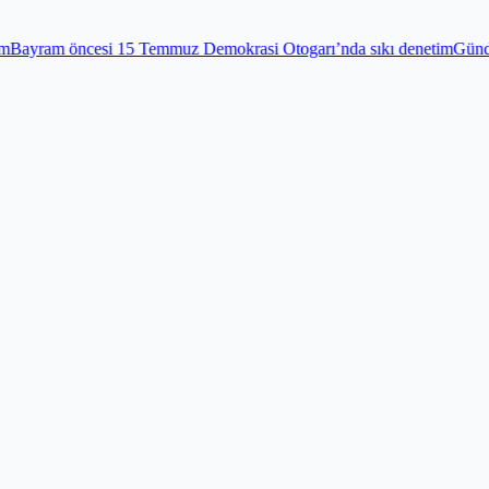
rasi Otogarı’nda sıkı denetim
Gündem
Edirnekapı Şehitliği’nde bayra