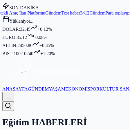
SON DAKİKA
Test haber3412
Gündem
Para toplayıp kurban kesmediği iddia edilen 
Yükleniyor...
DOLAR:
32.45
+0.12%
EURO:
35.12
-0.08%
ALTIN:
2450.80
+0.45%
BIST 100:
10240
+1.20%
ANASAYFA
GÜNDEM
YAŞAM
EKONOMI
SPOR
KÜLTÜR SAN
Eğitim
HABERLERİ