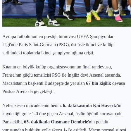
Avrupa futbolunun en prestijli turnuvası UEFA Şampiyonlar
Ligi'nde Paris Saint-Germain (PSG), üst üste ikinci ve kulüp
tarihindeki toplamda ikinci şampiyonluğuna erişti.
Kıtanın en büyük kulüp organizasyonunun final randevusu,
Fransa'nın güçlü temsilcisi PSG ile İngiliz devi Arsenal arasında,
Macaristan'ın başkenti Budapeşte'de yer alan
67 bin kişilik
devasa
Puskas Arena'da gerçekleşti.
Nefes kesen mücadelenin henüz
6. dakikasında Kai Havertz
'in
kaydettiği golle 1-0 öne geçen Arsenal, üstünlüğünü koruyamadı.
Paris ekibi,
65. dakikada Ousmane Dembele
'nin penaltı
vuruşundan bulduğu golle skoru 1-1'e eşitledi. Maçın normal süresi