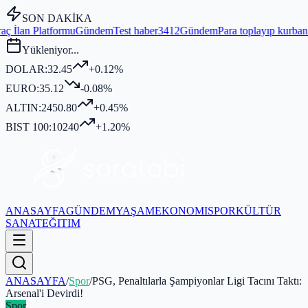
SON DAKİKA
ündem
Test haber3412
Gündem
Para toplayıp kurban kesmediği iddia e
Yükleniyor...
DOLAR:
32.45
+0.12%
EURO:
35.12
-0.08%
ALTIN:
2450.80
+0.45%
BIST 100:
10240
+1.20%
ANASAYFA
GÜNDEM
YAŞAM
EKONOMI
SPOR
KÜLTÜR
SANAT
EĞITIM
ANASAYFA
/
Spor
/
PSG, Penaltılarla Şampiyonlar Ligi Tacını Taktı:
Arsenal'i Devirdi!
Spor