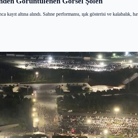
nden Görüntülenen Görsel Şölen
 kayıt altına alındı. Sahne performansı, ışık gösterisi ve kalabalık, ha