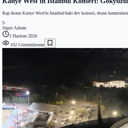
Kanye West'in İstanbul Konseri: Gökyüzü
Rap ikonu Kanye West'in İstanbul'daki dev konseri, drone kameralarınca
S
Süper Admin
1 Haziran 2026
102
Görüntülenme