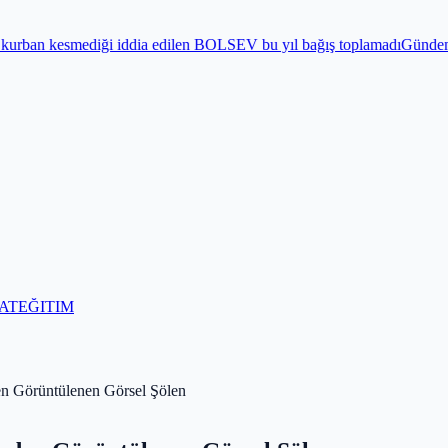
ia edilen BOLSEV bu yıl bağış toplamadı
Gündem
Bayram öncesi 15 Te
AT
EĞITIM
en Görüntülenen Görsel Şölen