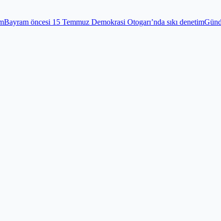
mmuz Demokrasi Otogarı’nda sıkı denetim
Gündem
Edirnekapı Şehitliğ