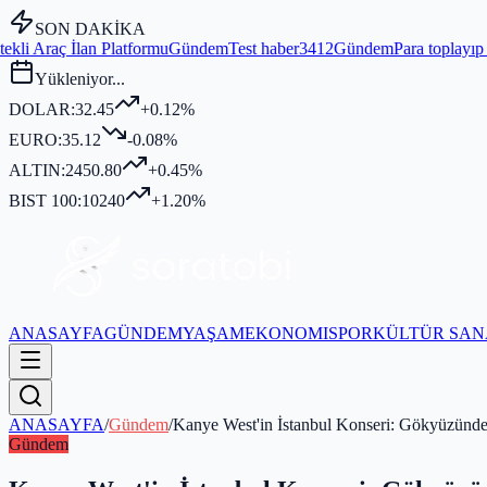
SON DAKİKA
mu
Gündem
Test haber3412
Gündem
Para toplayıp kurban kesmediği idd
Yükleniyor...
DOLAR:
32.45
+0.12%
EURO:
35.12
-0.08%
ALTIN:
2450.80
+0.45%
BIST 100:
10240
+1.20%
ANASAYFA
GÜNDEM
YAŞAM
EKONOMI
SPOR
KÜLTÜR SAN
ANASAYFA
/
Gündem
/
Kanye West'in İstanbul Konseri: Gökyüzünd
Gündem