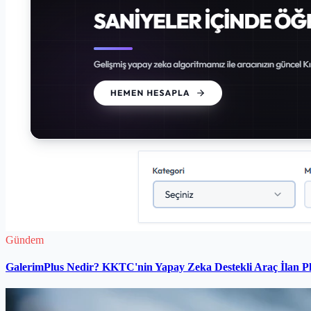
Gündem
GalerimPlus Nedir? KKTC'nin Yapay Zeka Destekli Araç İlan P