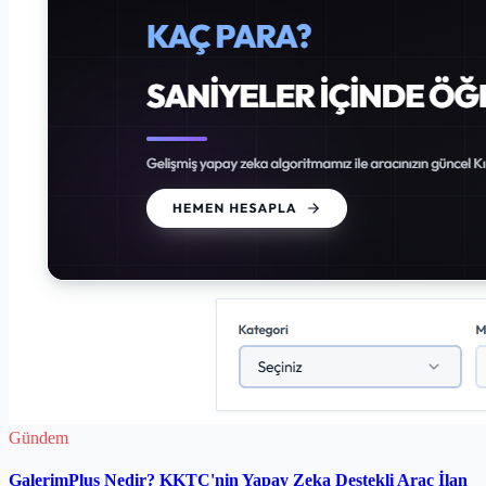
Gündem
GalerimPlus Nedir? KKTC'nin Yapay Zeka Destekli Araç İlan