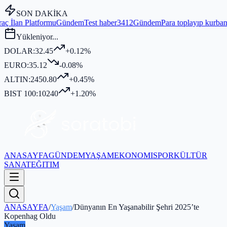
SON DAKİKA
Gündem
Test haber3412
Gündem
Para toplayıp kurban kesmediği iddia
Yükleniyor...
DOLAR:
32.45
+0.12%
EURO:
35.12
-0.08%
ALTIN:
2450.80
+0.45%
BIST 100:
10240
+1.20%
ANASAYFA
GÜNDEM
YAŞAM
EKONOMI
SPOR
KÜLTÜR
SANAT
EĞITIM
ANASAYFA
/
Yaşam
/
Dünyanın En Yaşanabilir Şehri 2025’te
Kopenhag Oldu
Yaşam