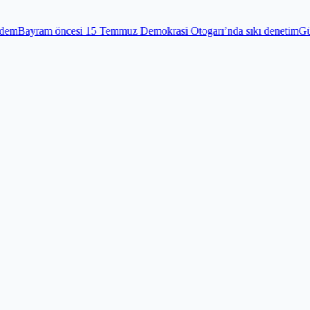
i 15 Temmuz Demokrasi Otogarı’nda sıkı denetim
Gündem
Edirnekapı Ş