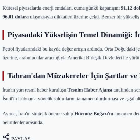
Küresel piyasalarda enerji emtiaları, cuma günkü kapanışını
91,12 do
96,01 dolara
ulaşmasıyla dikkatleri üzerine çekti. Benzer bir yükseli
Piyasadaki Yükselişin Temel Dinamiği: 
Petrol fiyatlarındaki bu kayda değer artışın ardında, Orta Doğu'daki je
üzerine, arabulucular aracılığıyla Amerika Birleşik Devletleri ile yürütt
Tahran'dan Müzakereler İçin Şartlar ve 
İran'ın yarı resmi haber kuruluşu
Tesnim Haber Ajansı
tarafından ser
İsrail'in Lübnan'a yönelik saldırılarını tamamen durdurması ve işgal alt
Ayrıca, İran'ın stratejik öneme sahip
Hürmüz Boğazı'nı
tamamen deni
belirtilenler arasında.
PAYLAŞ