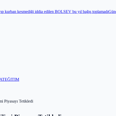
iği iddia edilen BOLSEV bu yıl bağış toplamadı
Gündem
Bayram önces
AT
EĞITIM
mi Piyasayı Tetikledi