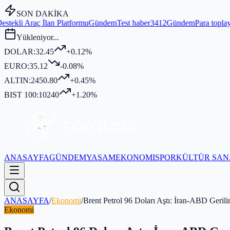
SON DAKİKA
Platformu
Gündem
Test haber3412
Gündem
Para toplayıp kurban kesmed
Yükleniyor...
DOLAR:
32.45
+0.12%
EURO:
35.12
-0.08%
ALTIN:
2450.80
+0.45%
BIST 100:
10240
+1.20%
ANASAYFA
GÜNDEM
YAŞAM
EKONOMI
SPOR
KÜLTÜR SAN
ANASAYFA
/
Ekonomi
/
Brent Petrol 96 Doları Aştı: İran-ABD Gerili
Ekonomi