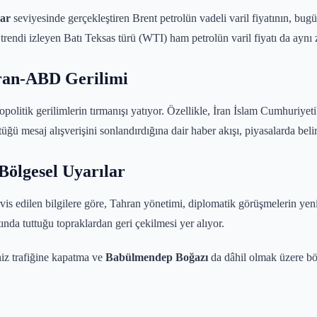
lar
seviyesinde gerçekleştiren Brent petrolün vadeli varil fiyatının, bugü
ş trendi izleyen Batı Teksas türü (WTI) ham petrolün varil fiyatı da ayn
İran-ABD Gerilimi
opolitik gerilimlerin tırmanışı yatıyor. Özellikle, İran İslam Cumhuriyet
üğü mesaj alışverişini sonlandırdığına dair haber akışı, piyasalarda belirle
Bölgesel Uyarılar
vis edilen bilgilere göre, Tahran yönetimi, diplomatik görüşmelerin yen
ında tuttuğu topraklardan geri çekilmesi yer alıyor.
z trafiğine kapatma ve
Babülmendep Boğazı
da dâhil olmak üzere böl