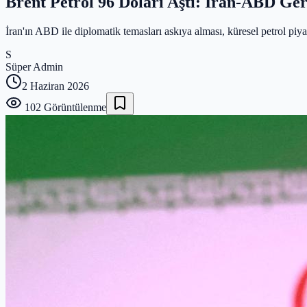
Brent Petrol 96 Doları Aştı: İran-ABD Geri
İran'ın ABD ile diplomatik temasları askıya alması, küresel petrol piyas
S
Süper Admin
2 Haziran 2026
102
Görüntülenme