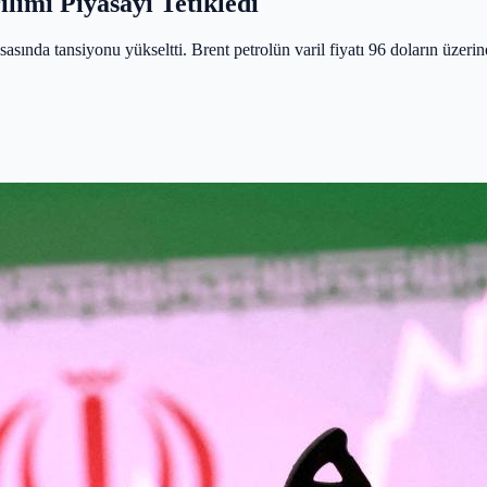
limi Piyasayı Tetikledi
asında tansiyonu yükseltti. Brent petrolün varil fiyatı 96 doların üzerine