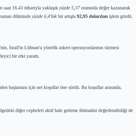
n saat 16.43 itibarıyla yaklaşık
yüzde 5,37
oranında değer kazanarak
ı zaman diliminde
yüzde 6,4'lük
bir artışla
92,95 dolardan
işlem gördü.
i'nin, İsrail'in Lübnan'a yönelik askeri operasyonlarının sürmesi
yici bir etki yarattı.
iden başlaması için net koşullar öne sürdü. Bu koşullar arasında,
gedeki diğer cepheleri aktif hale getirme ihtimalini değerlendirdiği de