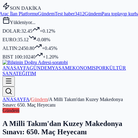
SON DAKİKA
u
Gündem
Test haber3412
Gündem
Para toplayıp kurban kesmediği iddi
Yükleniyor...
DOLAR:
32.45
+0.12%
EURO:
35.12
-0.08%
ALTIN:
2450.80
+0.45%
BIST 100:
10240
+1.20%
ANASAYFA
GÜNDEM
YAŞAM
EKONOMI
SPOR
KÜLTÜR
SANAT
EĞITIM
ANASAYFA
/
Gündem
/
A Milli Takım'dan Kuzey Makedonya
Sınavı: 650. Maç Heyecanı
Gündem
A Milli Takım'dan Kuzey Makedonya
Sınavı: 650. Maç Heyecanı