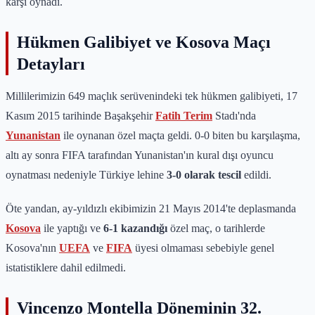
karşı oynadı.
Hükmen Galibiyet ve Kosova Maçı
Detayları
Millilerimizin 649 maçlık serüvenindeki tek hükmen galibiyeti, 17
Kasım 2015 tarihinde Başakşehir
Fatih Terim
Stadı'nda
Yunanistan
ile oynanan özel maçta geldi. 0-0 biten bu karşılaşma,
altı ay sonra FIFA tarafından Yunanistan'ın kural dışı oyuncu
oynatması nedeniyle Türkiye lehine
3-0 olarak tescil
edildi.
Öte yandan, ay-yıldızlı ekibimizin 21 Mayıs 2014'te deplasmanda
Kosova
ile yaptığı ve
6-1 kazandığı
özel maç, o tarihlerde
Kosova'nın
UEFA
ve
FIFA
üyesi olmaması sebebiyle genel
istatistiklere dahil edilmedi.
Vincenzo Montella Döneminin 32.