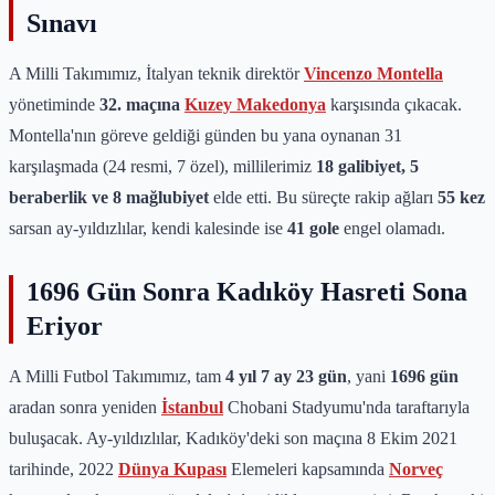
Sınavı
A Milli Takımımız, İtalyan teknik direktör
Vincenzo Montella
yönetiminde
32. maçına
Kuzey Makedonya
karşısında çıkacak.
Montella'nın göreve geldiği günden bu yana oynanan 31
karşılaşmada (24 resmi, 7 özel), millilerimiz
18 galibiyet, 5
beraberlik ve 8 mağlubiyet
elde etti. Bu süreçte rakip ağları
55 kez
sarsan ay-yıldızlılar, kendi kalesinde ise
41 gole
engel olamadı.
1696 Gün Sonra Kadıköy Hasreti Sona
Eriyor
A Milli Futbol Takımımız, tam
4 yıl 7 ay 23 gün
, yani
1696 gün
aradan sonra yeniden
İstanbul
Chobani Stadyumu'nda taraftarıyla
buluşacak. Ay-yıldızlılar, Kadıköy'deki son maçına 8 Ekim 2021
tarihinde, 2022
Dünya Kupası
Elemeleri kapsamında
Norveç