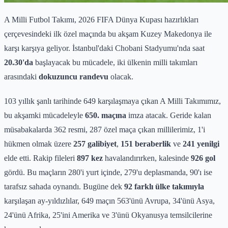
A Milli Futbol Takımı, 2026 FIFA Dünya Kupası hazırlıkları
çerçevesindeki ilk özel maçında bu akşam Kuzey Makedonya ile
karşı karşıya geliyor. İstanbul'daki Chobani Stadyumu'nda saat
20.30'da
başlayacak bu mücadele, iki ülkenin milli takımları
arasındaki
dokuzuncu randevu
olacak.
103 yıllık şanlı tarihinde 649 karşılaşmaya çıkan A Milli Takımımız,
bu akşamki mücadeleyle
650. maçına
imza atacak. Geride kalan
müsabakalarda 362 resmi, 287 özel maça çıkan millilerimiz, 1'i
hükmen olmak üzere
257 galibiyet
,
151 beraberlik
ve
241 yenilgi
elde etti. Rakip fileleri
897 kez
havalandırırken, kalesinde
926 gol
gördü. Bu maçların 280'i yurt içinde, 279'u deplasmanda, 90'ı ise
tarafsız sahada oynandı. Bugüne dek
92 farklı ülke takımıyla
karşılaşan ay-yıldızlılar, 649 maçın 563'ünü Avrupa, 34'ünü Asya,
24'ünü Afrika, 25'ini Amerika ve 3'ünü Okyanusya temsilcilerine