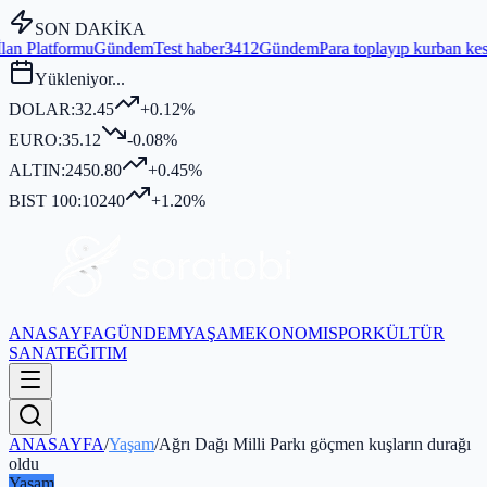
SON DAKİKA
dem
Test haber3412
Gündem
Para toplayıp kurban kesmediği iddia edi
Yükleniyor...
DOLAR:
32.45
+0.12%
EURO:
35.12
-0.08%
ALTIN:
2450.80
+0.45%
BIST 100:
10240
+1.20%
ANASAYFA
GÜNDEM
YAŞAM
EKONOMI
SPOR
KÜLTÜR
SANAT
EĞITIM
ANASAYFA
/
Yaşam
/
Ağrı Dağı Milli Parkı göçmen kuşların durağı
oldu
Yaşam